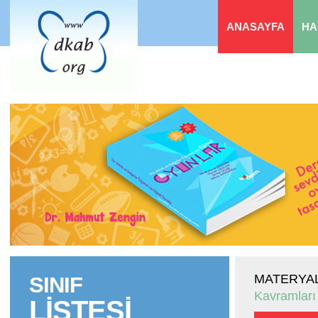
ANASAYFA
HA
MATERYAL
SINIF
Kavramları
LİSTESİ