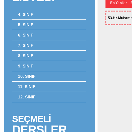
En Yeniler
4. SINIF
53.Hz.Muhamme
5. SINIF
6. SINIF
7. SINIF
8. SINIF
9. SINIF
10. SINIF
11. SINIF
12. SINIF
SEÇMELİ
DERSLER