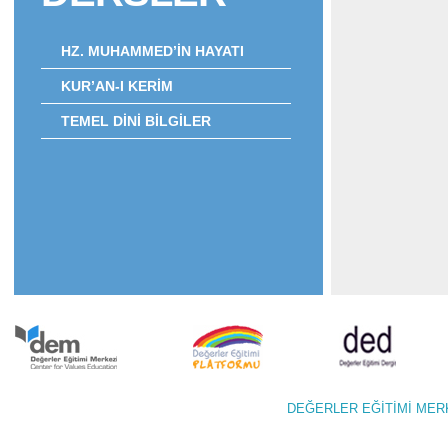
HZ. MUHAMMED’İN HAYATI
KUR’AN-I KERİM
TEMEL DİNİ BİLGİLER
DEĞERLER EĞİTİMİ M