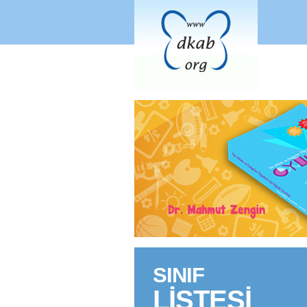
«
SINIF
LİSTESİ