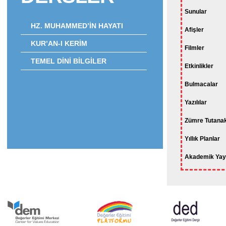
Sunular
HZ. MUHAMMED’İN HAYATI
Afişler
KUR’AN-I KERİM
Filmler
TEMEL DİNİ BİLGİLER
Etkinlikler
Bulmacalar
Yazılılar
Zümre Tutanak
Yıllık Planlar
Akademik Yayı