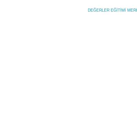
DEĞERLER EĞİTİMİ M