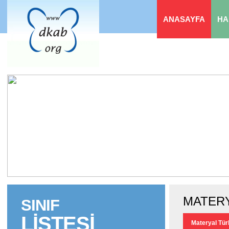
ANASAYFA
HA
MATERY
SINIF
LİSTESİ
Materyal Türl