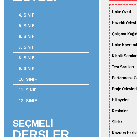
Ünite Özeti
4. SINIF
Hazırlık Ödevi
5. SINIF
Çalışma Kağıd
6. SINIF
Ünite Kavraml
7. SINIF
Klasik Sorular
8. SINIF
Test Soruları
9. SINIF
Performans Gö
10. SINIF
Proje Ödevleri
11. SINIF
Hikayeler
12. SINIF
Resimler
SEÇMELİ
Şiirler
DERSLER
Kavram Harita