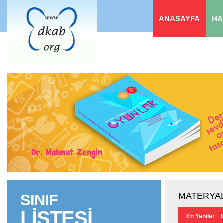
ANASAYFA
HA
MATERYAL
SINIF
LİSTESİ
En Yeniler