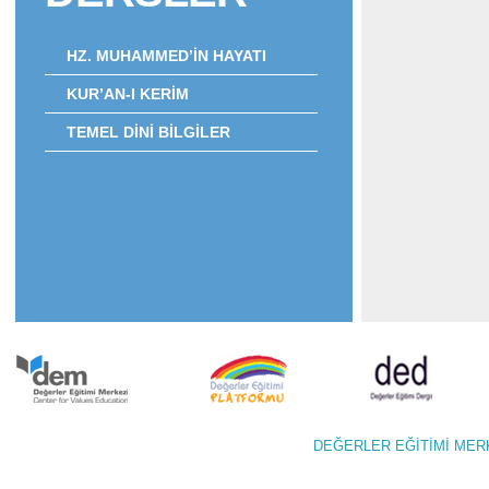
HZ. MUHAMMED’İN HAYATI
KUR’AN-I KERİM
TEMEL DİNİ BİLGİLER
DEĞERLER EĞİTİMİ M