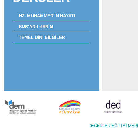
HZ. MUHAMMED’İN HAYATI
KUR’AN-I KERİM
TEMEL DİNİ BİLGİLER
DEĞERLER EĞİTİMİ M