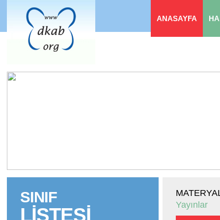
ANASAYFA
HA
MATERYAL
SINIF
Yayınlar
LİSTESİ