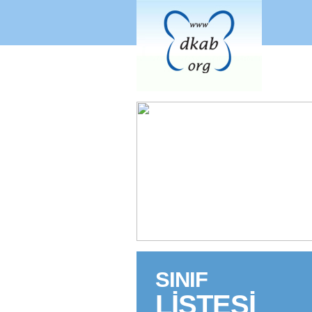
«
SINIF
LİSTESİ