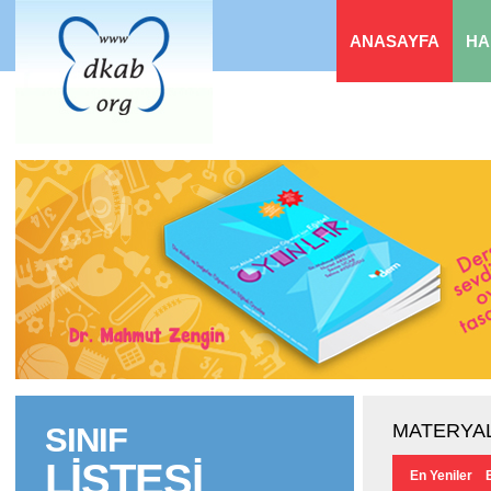
ANASAYFA
HA
MATERYAL
SINIF
LİSTESİ
En Yeniler