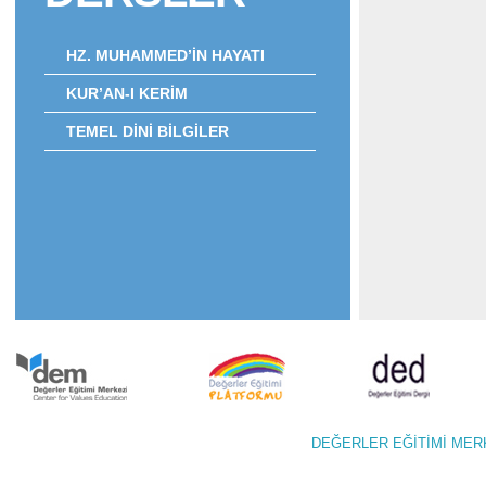
HZ. MUHAMMED’İN HAYATI
KUR’AN-I KERİM
TEMEL DİNİ BİLGİLER
DEĞERLER EĞİTİMİ M