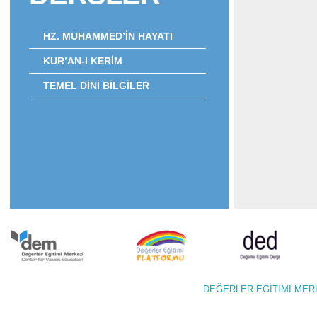
HZ. MUHAMMED’İN HAYATI
KUR’AN-I KERİM
TEMEL DİNİ BİLGİLER
DEĞERLER EĞİTİMİ M