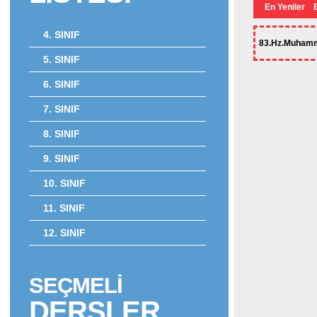
En Yeniler
4. SINIF
83.Hz.Muhamme
5. SINIF
6. SINIF
7. SINIF
8. SINIF
9. SINIF
10. SINIF
11. SINIF
12. SINIF
SEÇMELİ
DERSLER