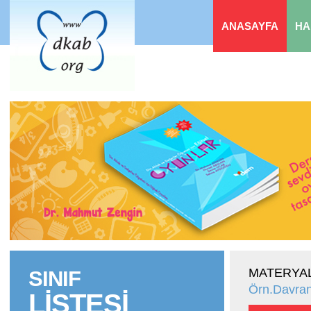
ANASAYFA
HA
MATERYAL
SINIF
Örn.Davran
LİSTESİ