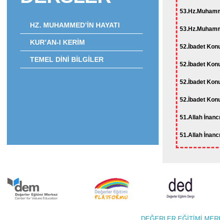
53.Hz.Muhamme
HZ. MUHAMMED’İN HAYATI
53.Hz.Muhamme
KUR’AN-I KERİM
52.İbadet Konu
TEMEL DİNİ BİLGİLER
52.İbadet Konu
52.İbadet Konu
52.İbadet Konu
51.Allah İnanc
51.Allah İnanc
DEĞERLER EĞİTİMİ M