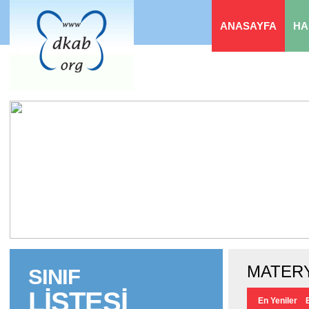
ANASAYFA
HA
MATERY
SINIF
LİSTESİ
En Yeniler