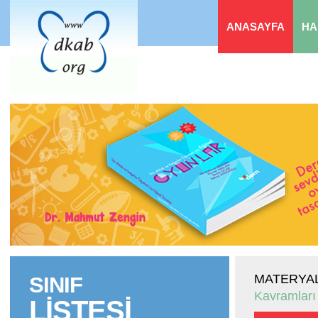
ANASAYFA
HA
MATERYAL
SINIF
Kavramları
LİSTESİ