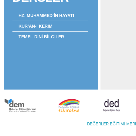
HZ. MUHAMMED’İN HAYATI
KUR’AN-I KERİM
TEMEL DİNİ BİLGİLER
DEĞERLER EĞİTİMİ M