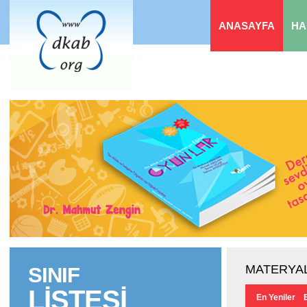
ANASAYFA
HA
MATERYAL
SINIF
LİSTESİ
En Yeniler