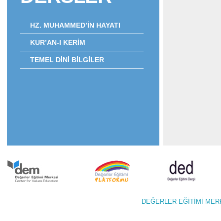
HZ. MUHAMMED’İN HAYATI
KUR’AN-I KERİM
TEMEL DİNİ BİLGİLER
DEĞERLER EĞİTİMİ M