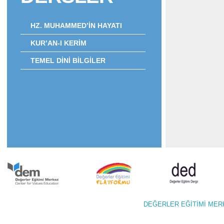
HZ. MUHAMMED’İN HAYATI
KUR’AN-I KERİM
TEMEL DİNİ BİLGİLER
DEĞERLER EĞİTİMİ M