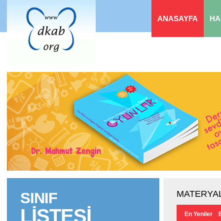
ANASAYFA
HA
MATERYAL
SINIF
LİSTESİ
En Yeniler