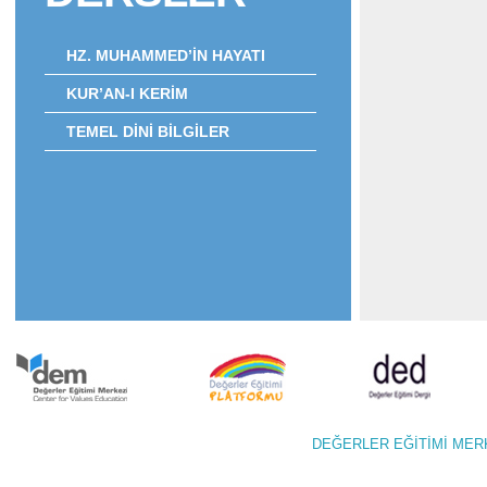
HZ. MUHAMMED’İN HAYATI
KUR’AN-I KERİM
TEMEL DİNİ BİLGİLER
DEĞERLER EĞİTİMİ M