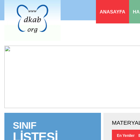
ANASAYFA
HA
MATERYAL
SINIF
LİSTESİ
En Yeniler