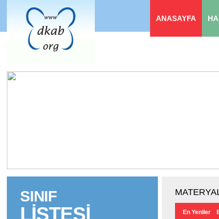
ANASAYFA
HA
MATERYAL
SINIF
LİSTESİ
En Yeniler