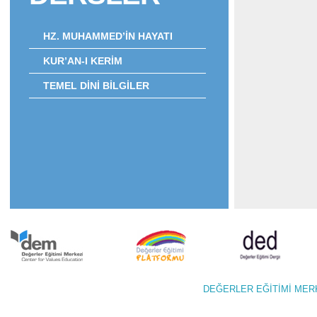
HZ. MUHAMMED’İN HAYATI
KUR’AN-I KERİM
TEMEL DİNİ BİLGİLER
DEĞERLER EĞİTİMİ M