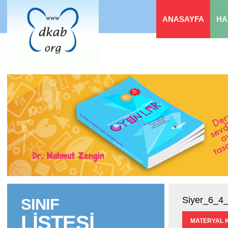
ANASAYFA
HA
Siyer_6_4_
SINIF
LİSTESİ
MATERYAL 