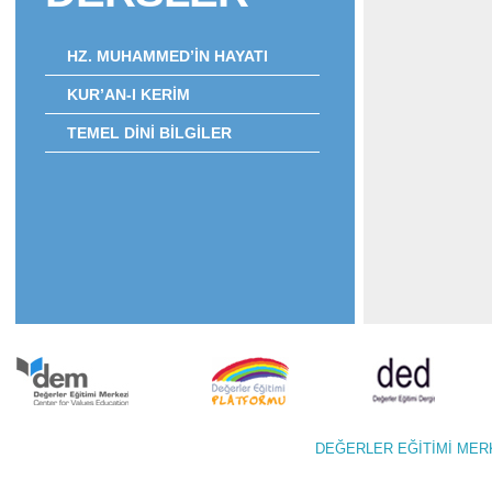
HZ. MUHAMMED’İN HAYATI
KUR’AN-I KERİM
TEMEL DİNİ BİLGİLER
DEĞERLER EĞİTİMİ M