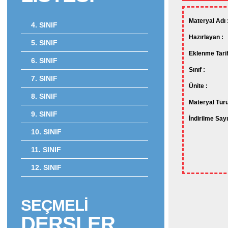
Materyal Adı 
4. SINIF
Hazırlayan :
5. SINIF
Eklenme Tarih
6. SINIF
Sınıf :
7. SINIF
Ünite :
8. SINIF
Materyal Türü
9. SINIF
İndirilme Sayı
10. SINIF
11. SINIF
12. SINIF
SEÇMELİ
DERSLER