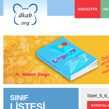
ANASAYFA
HA
Siyer_5_6_
SINIF
LİSTESİ
MATERYAL 