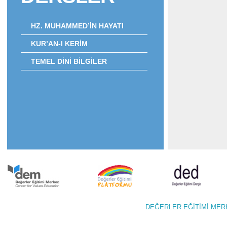
HZ. MUHAMMED’İN HAYATI
KUR’AN-I KERİM
TEMEL DİNİ BİLGİLER
DEĞERLER EĞİTİMİ M