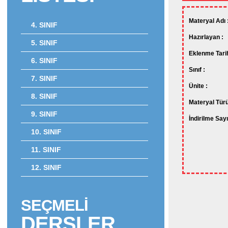
Materyal Adı 
4. SINIF
Hazırlayan :
5. SINIF
Eklenme Tarih
6. SINIF
Sınıf :
7. SINIF
Ünite :
8. SINIF
Materyal Türü
9. SINIF
İndirilme Sayı
10. SINIF
11. SINIF
12. SINIF
SEÇMELİ
DERSLER