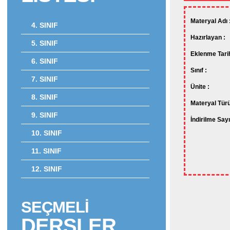
Materyal Adı 
4. SINIF
Hazırlayan :
5. SINIF
Eklenme Tarih
6. SINIF
Sınıf :
7. SINIF
Ünite :
8. SINIF
Materyal Türü
9. SINIF
İndirilme Sayı
10. SINIF
11. SINIF
12. SINIF
SEÇMELİ
DERSLER