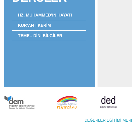
HZ. MUHAMMED’İN HAYATI
KUR’AN-I KERİM
TEMEL DİNİ BİLGİLER
DEĞERLER EĞİTİMİ M