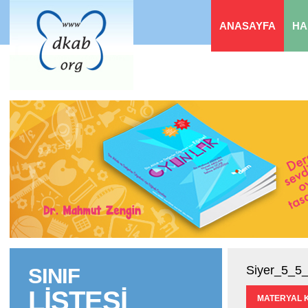
ANASAYFA
HA
Siyer_5_5_
SINIF
LİSTESİ
MATERYAL 