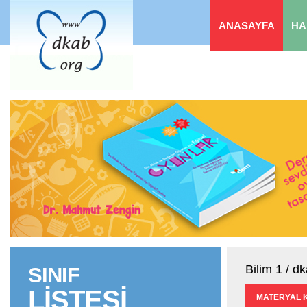
ANASAYFA
HA
Bilim 1 / d
SINIF
LİSTESİ
MATERYAL 