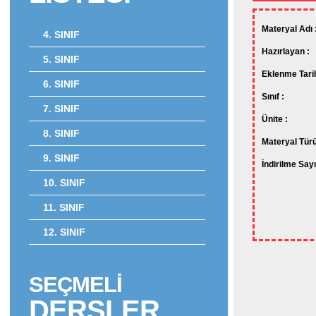
Materyal Adı 
4. SINIF
Hazırlayan :
5. SINIF
Eklenme Tarih
6. SINIF
Sınıf :
7. SINIF
Ünite :
8. SINIF
Materyal Türü
9. SINIF
İndirilme Sayı
10. SINIF
11. SINIF
12. SINIF
SEÇMELİ
DERSLER