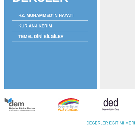
HZ. MUHAMMED’İN HAYATI
KUR’AN-I KERİM
TEMEL DİNİ BİLGİLER
DEĞERLER EĞİTİMİ M